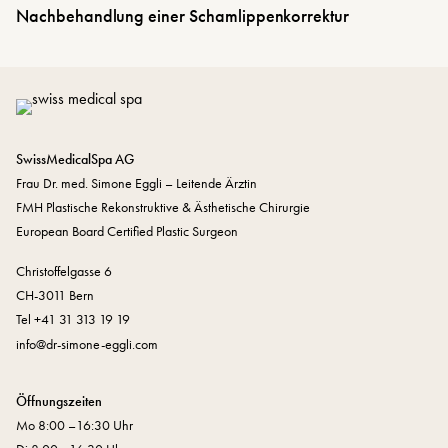
Nachbehandlung einer Schamlippenkorrektur
SwissMedicalSpa AG
Frau Dr. med. Simone Eggli – Leitende Ärztin
FMH Plastische Rekonstruktive & Ästhetische Chirurgie
European Board Certified Plastic Surgeon
Christoffelgasse 6
CH-3011 Bern
Tel +41 31 313 19 19
nf
dr-s
m
n
-
ggl
c
m
Öffnungszeiten
Mo 8:00 –16:30 Uhr