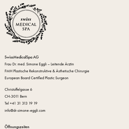
SwissMedicalSpa AG
Frau Dr. med. Simone Eggli – Leitende Ärztin
FMH Plastische Rekonstruktive & Ästhetische Chirurgie
European Board Certified Plastic Surgeon
Christoffelgasse 6
CH-3011 Bern
Tel +41 31 313 19 19
nf
dr-s
m
n
-
ggl
c
m
Öffnungszeiten