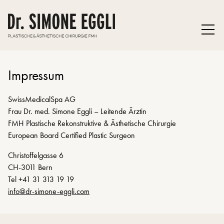
Impressum
SwissMedicalSpa AG
Frau Dr. med. Simone Eggli – Leitende Ärztin
FMH Plastische Rekonstruktive & Ästhetische Chirurgie
European Board Certified Plastic Surgeon
Christoffelgasse 6
CH-3011 Bern
Tel +41 31 313 19 19
nf
dr-s
m
n
-
ggl
c
m