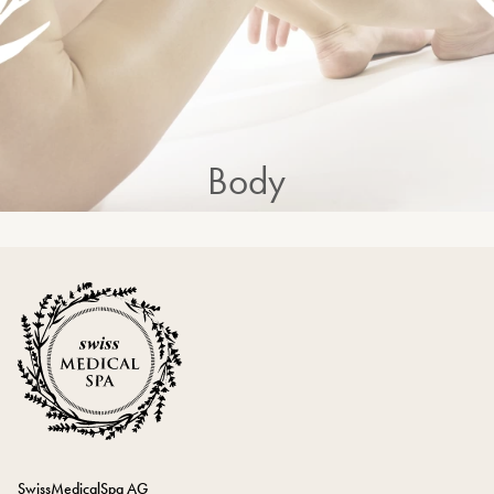
Body
SwissMedicalSpa AG