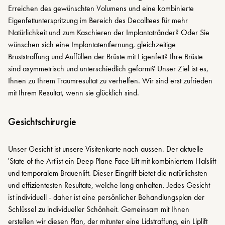
Erreichen des gewünschten Volumens und eine kombinierte
Eigenfettunterspritzung im Bereich des Decolltees für mehr
Natürlichkeit und zum Kaschieren der Implantatränder? Oder Sie
wünschen sich eine Implantatentfernung, gleichzeitige
Bruststraffung und Auffüllen der Brüste mit Eigenfett? Ihre Brüste
sind asymmetrisch und unterschiedlich geformt? Unser Ziel ist es,
Ihnen zu Ihrem Traumresultat zu verhelfen. Wir sind erst zufrieden
mit Ihrem Resultat, wenn sie glücklich sind.
Gesichtschirurgie
Unser Gesicht ist unsere Visitenkarte nach aussen. Der aktuelle
'State of the Art'ist ein Deep Plane Face Lift mit kombiniertem Halslift
und temporalem Brauenlift. Dieser Eingriff bietet die natürlichsten
und effizientesten Resultate, welche lang anhalten. Jedes Gesicht
ist individuell - daher ist eine persönlicher Behandlungsplan der
Schlüssel zu individueller Schönheit. Gemeinsam mit Ihnen
erstellen wir diesen Plan, der mitunter eine Lidstraffung, ein Liplift